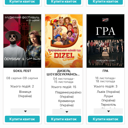
(Україна)
(Україна)
Купити квиток
Купити квиток
Купити квиток
Дніпро
Полтава
(Україна)
(Україна)
Івано-
Дніпро
Франківськ
(Україна)
(Україна)
Кропивницький
(Україна)
Ужгород
(Україна)
Івано-
Франківськ
(Україна)
Луцьк
(Україна)
Рівне (Україна)
Вінниця
(Україна)
SOKIL FEST
ДИЗЕЛЬ
ГРА
Тернопіль
ШОУ.ВСЕУКРАЇНСЬКИЙ
(Україна)
ОСІННІЙ ТУР 2026
08
-
09
16
-
серпня
серпня
листопада
04
-
листопада
18
листопада
15
Долина
листопада
(Україна)
Усього подій: 2
Усього подій: 3
Усього подій: 15
Трускавець
Вінниця
Львів (Україна)
Південноукраїнськ
(Україна)
(Україна)
Луцьк
(Україна)
Житомир
(Україна)
Кременчук
(Україна)
Тернопіль
(Україна)
(Україна)
Черкаси
(Україна)
Олександрія
Купити квиток
Купити квиток
Купити квиток
(Україна)
Дніпро