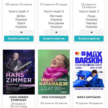
08
-
10
07
-
15
22
-
серпня
серпня
вересня
грудня
вересня
24
вересня
Усього подій: 2
Усього подій: 8
Усього подій: 3
Дніпро
Житомир
Луцьк
(Україна)
(Україна)
(Україна)
Одеса
Біла Церква
Чернівці
(Україна)
(Україна)
(Україна)
Чернігів
Хмельницький
(Україна)
(Україна)
Рівне (Україна)
Купити квиток
Купити квиток
Купити квиток
Луцьк
(Україна)
Тернопіль
(Україна)
Вінниця
(Україна)
Кам’янське
(Україна)
HANS ZIMMER
НІНО КАТАМАДЗЕ
МАКС БАРСЬКИХ
SYMPHONY
09
-
14
16
-
14
жовтня
жовтня
серпня
вересня
26
-
вересня
26
листопада