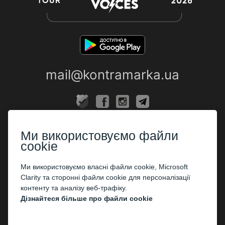
mail@kontramarka.ua
ПРО НАС
Ми використовуємо файли
Каси
cookie
ПАРТНЕРАМ
Ми використовуємо власні файли cookie, Microsoft
Clarity та сторонні файли cookie для персоналізації
Організаторам
контенту та аналізу веб-трафіку.
Корпоративним клієнтам
Дізнайтеся більше про файли cookie
ОПЛАТА