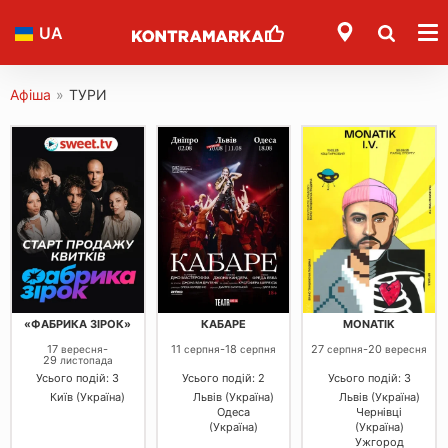
UA
Афіша
»
ТУРИ
«ФАБРИКА ЗІРОК»
КАБАРЕ
MONATIK
17
-
11
-
18
27
-
20
вересня
серпня
серпня
серпня
вересня
29
листопада
Усього подій: 3
Усього подій: 2
Усього подій: 3
Київ (Україна)
Львів (Україна)
Львів (Україна)
Одеса
Чернівці
(Україна)
(Україна)
Ужгород