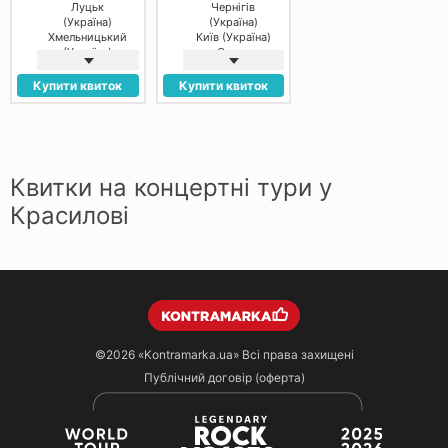
Луцьк
Чернігів
(Україна)
(Україна)
Хмельницький
Київ (Україна)
(Україна)
Одеса
Вінниця
(Україна)
(Україна)
Дніпро
Купити квиток
Купити квиток
(Україна)
Полтава
(Україна)
Вінниця
(Україна)
Луцьк
Квитки на концертні тури у
(Україна)
Тернопіль
Красилові
(Україна)
Хмельницький
(Україна)
Івано-
Франківськ
(Україна)
Чернівці
(Україна)
Черкаси
(Україна)
©2026
«Kontramarka.ua»
Всі права захищені
Публічний договір (оферта)