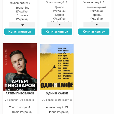
Усього подій: 3
Усього подій: 3
Усього подій: 7
Дніпро
Хмельницький
Тернопіль
(Україна)
(Україна)
(Україна)
Харків
Чернівці
Полтава
(Україна)
(Україна)
(Україна)
Київ (Україна)
Косино
Кропивницький
(Україна)
(Україна)
Черкаси
Купити квиток
Купити квиток
Купити квиток
(Україна)
Чернівці
(Україна)
Івано-
Франківськ
(Україна)
Київ (Україна)
АРТЕМ ПИВОВАРОВ
ОДИН В КАНОЕ
24
-
26
20
-
08
серпня
вересня
вересня
жовтня
Усього подій: 4
Усього подій: 13
Львів (Україна)
Рівне (Україна)