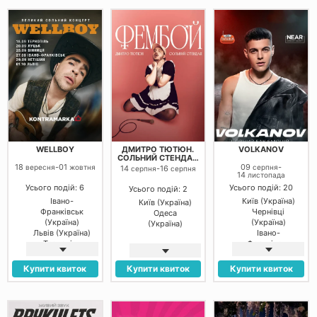
(Україна)
Кривий Ріг
(Україна)
Полтава
(Україна)
Кропивницький
(Україна)
WELLBOY
ДМИТРО ТЮТЮН.
VOLKANOV
СОЛЬНИЙ СТЕНДАП
«ФЕМБОЙ»
18
-
01
09
-
вересня
жовтня
серпня
14
-
16
серпня
серпня
14
листопада
Усього подій: 6
Усього подій: 20
Усього подій: 2
Івано-
Київ (Україна)
Київ (Україна)
Франківськ
Чернівці
Одеса
(Україна)
(Україна)
(Україна)
Львів (Україна)
Івано-
Тернопіль
Франківськ
(Україна)
(Україна)
Нетішин
Львів (Україна)
Купити квиток
Купити квиток
Купити квиток
(Україна)
Тернопіль
Луцьк
(Україна)
(Україна)
Роздільна
Вінниця
(Україна)