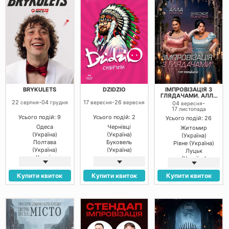
(Україна)
Овідіополь
(Україна)
Білгород-
Дністровський
(Україна)
Ізмаїл
(Україна)
Житомир
(Україна)
Городок
(Україна)
Хорошів
BRYKULETS
DZIDZIO
ІМПРОВІЗАЦІЯ З
(Україна)
ГЛЯДАЧАМИ. АЛЛА
Дніпро
ВОЛКОВА ТА
22
-
04
17
-
26
серпня
грудня
вересня
вересня
04
-
вересня
АНАСТАСІЯ
(Україна)
17
листопада
ТКАЧЕНКО
Кривий Ріг
Усього подій: 9
Усього подій: 2
Усього подій: 26
(Україна)
Одеса
Чернівці
Житомир
Кропивницький
(Україна)
(Україна)
(Україна)
(Україна)
Полтава
Буковель
Рівне (Україна)
Миколаїв
(Україна)
(Україна)
Луцьк
(Україна)
Харків
(Україна)
Черкаси
(Україна)
Кременчук
(Україна)
Дніпро
(Україна)
Купити квиток
Купити квиток
Купити квиток
Полтава
(Україна)
Полтава
(Україна)
Івано-
(Україна)
Франківськ
Черкаси
(Україна)
(Україна)
Чернівці
Харків
(Україна)
(Україна)
Вінниця
Дніпро