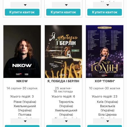
(Україна)
Купити квиток
Купити квиток
Купити квиток
NIKOW
Я, ПОБЄДА І БЕРЛІН
ХОР "ГОМІН"
14
-
30
25
-
10
-
30
серпня
серпня
жовтня
серпня
жовтня
18
листопада
Усього подій: 3
Усього подій: 6
Усього подій: 23
Рівне (Україна)
Тернопіль
Київ (Україна)
Хмельницький
(Україна)
Василькíв
(Україна)
Хмельницький
(Україна)
Полтава
(Україна)
Біла Церква
(Україна)
Рівне (Україна)
(Україна)
Полтава
Бровари