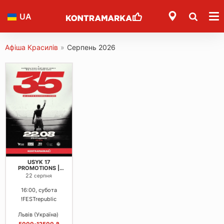
UA
Афіша Красилів
»
Серпень 2026
USYK 17
PROMOTIONS |
RISING STARS
22
серпня
16:00, субота
!FESTrepublic
Львів (Україна)