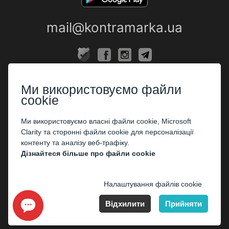
mail@kontramarka.ua
ПРО НАС
Ми використовуємо файли
Каси
cookie
ПАРТНЕРАМ
Ми використовуємо власні файли cookie, Microsoft
Clarity та сторонні файли cookie для персоналізації
Організаторам
контенту та аналізу веб-трафіку.
Корпоративним клієнтам
Дізнайтеся більше про файли cookie
ОПЛАТА
Налаштування файлів cookie
Відхилити
Прийняти